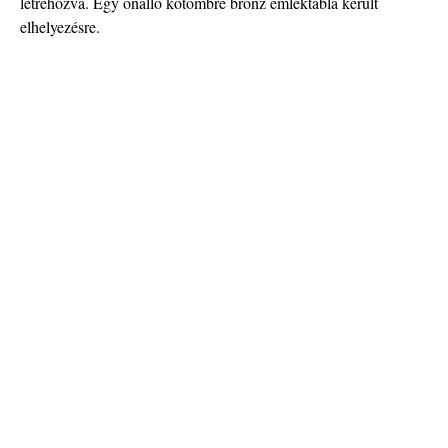
létrehozva. Egy önálló kőtömbre bronz emléktábla került
elhelyezésre.