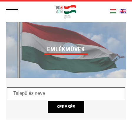
EMLÉKMŰVEK
Település
neve
KERESÉS