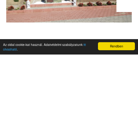
Az oldal cookie-kat használ. Adatvédelmi szabályzatunk
itt
Rendben
olvasható
.
AKTUALITÁSOK
Hírek
Nemzetközi események
Kampány
Belföldi
Nemzetközi