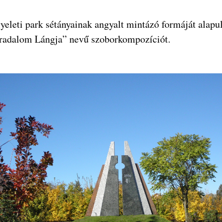
yeleti park sétányainak angyalt mintázó formáját alapul
rradalom Lángja” nevű szoborkompozíciót.