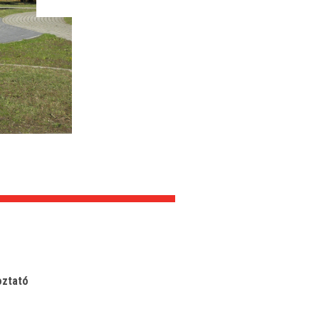
oztató