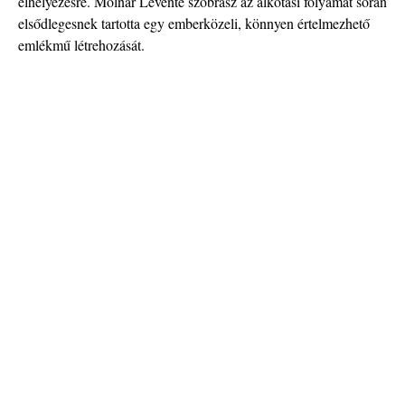
elhelyezésre. Molnár Levente szobrász az alkotási folyamat során
elsődlegesnek tartotta egy emberközeli, könnyen értelmezhető
emlékmű létrehozását.