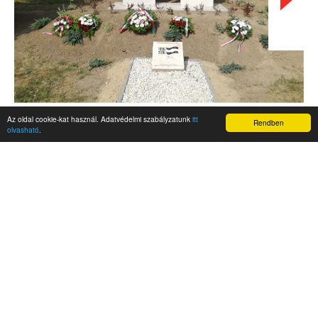
Az oldal cookie-kat használ. Adatvédelmi szabályzatunk
itt
Rendben
olvasható
.
AKTUALITÁSOK
Hírek
Nemzetközi események
Kampány
Belföldi
Nemzetközi