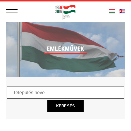
EMLÉKMŰVEK
Település
neve
KERESÉS