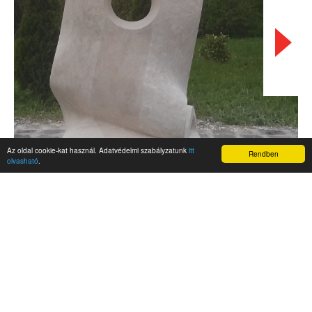
Az oldal cookie-kat használ. Adatvédelmi szabályzatunk
itt
Rendben
olvasható
.
AKTUALITÁSOK
Hírek
Nemzetközi események
Kampány
Belföldi