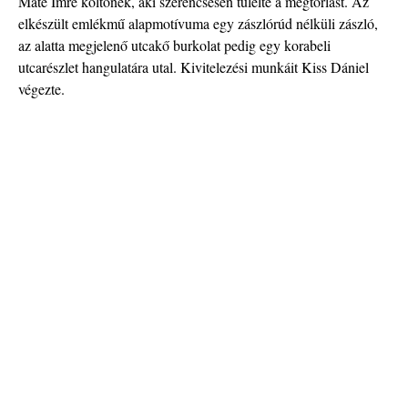
Máté Imre költőnek, aki szerencsésen túlélte a megtorlást. Az
elkészült emlékmű alapmotívuma egy zászlórúd nélküli zászló,
az alatta megjelenő utcakő burkolat pedig egy korabeli
utcarészlet hangulatára utal. Kivitelezési munkáit Kiss Dániel
végezte.