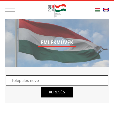
EMLÉKMŰVEK
Település
neve
KERESÉS