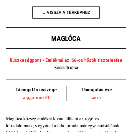
← VISSZA A TÉRKÉPHEZ
MAGLÓCA
Büszkeségpont - Emlékmű az '56-os hősök tiszteletére
Kossuth utca
Támogatás összege
Támogatás éve
2 952 000 Ft
2017
Maglóca község emléket kívánt állítani az 1956-os
forradalomnak, s egyúttal a falu forradalmár egyetemistájának,