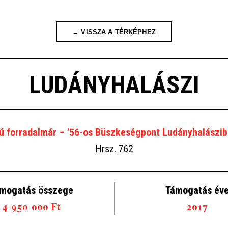
← VISSZA A TÉRKÉPHEZ
LUDÁNYHALÁSZI
jú forradalmár – '56-os Büszkeségpont Ludányhalászi
Hrsz. 762
mogatás összege
Támogatás év
4 950 000 Ft
2017