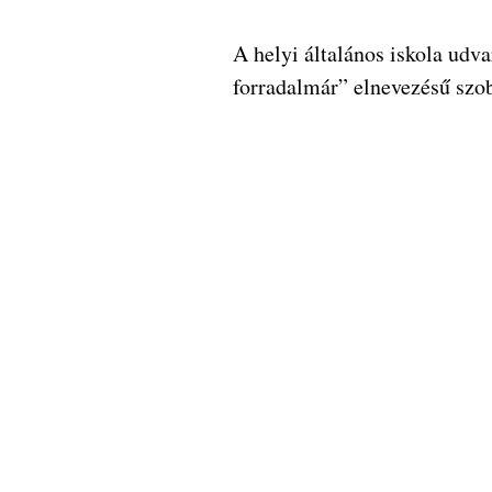
A helyi általános iskola udva
forradalmár” elnevezésű szob