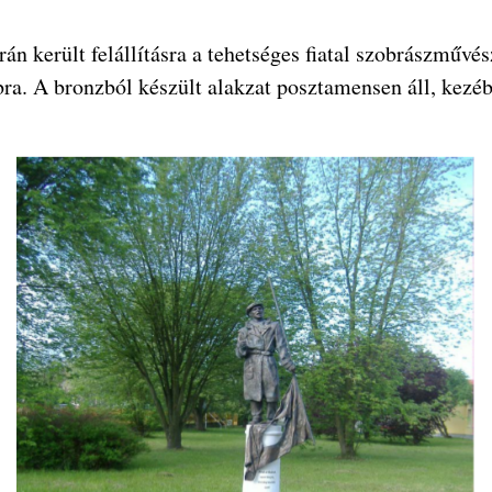
rán került felállításra a tehetséges fiatal szobrászművé
ra. A bronzból készült alakzat posztamensen áll, kezébe