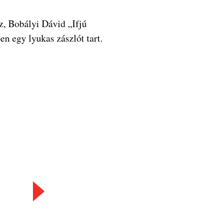
sz, Bobályi Dávid „Ifjú
n egy lyukas zászlót tart.