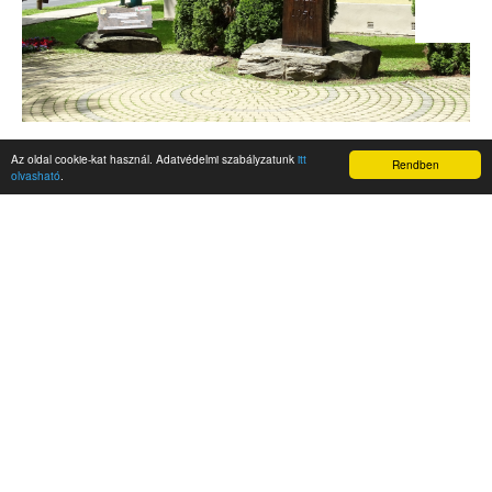
Az oldal cookie-kat használ. Adatvédelmi szabályzatunk
itt
Rendben
olvasható
.
AKTUALITÁSOK
Hírek
Nemzetközi események
Kampány
Belföldi
Nemzetközi