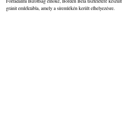
Forradalmi Bizottság elnöke, Bördén Béla tiszteletére készült
gránit emléktábla, amely a síremlékén került elhelyezésre.