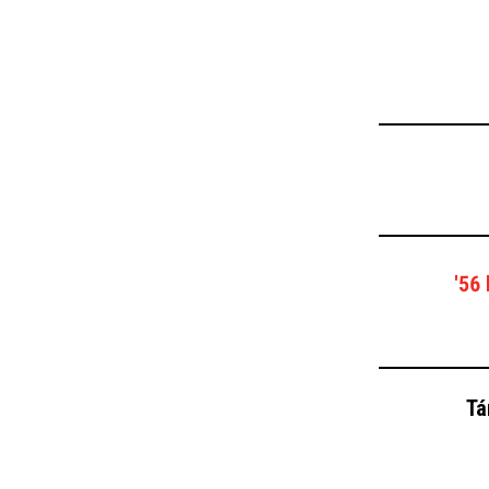
'56
Tá