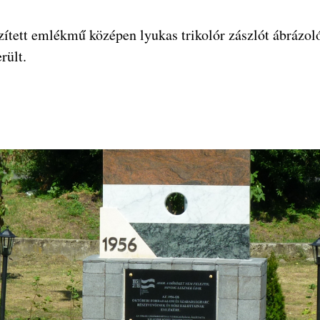
zített emlékmű középen lyukas trikolór zászlót ábrázol
rült.