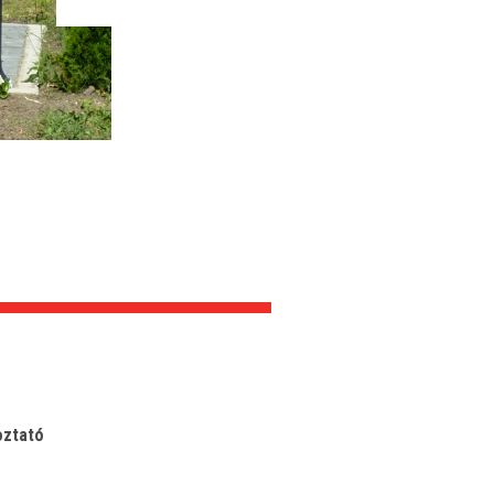
oztató