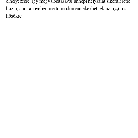
elhelyezésre, így megvalósításával ünnepi helyszínt sikerült létre
hozni, ahol a jövőben méltó módon emlékezhetnek az 1956-os
hősökre.