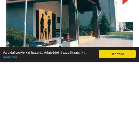
Az oldal cookie-kat használ. Adatvédelmi szabályzatunk
itt
Rendben
olvasható
.
AKTUALITÁSOK
Hírek
Nemzetközi események
Kampány
Belföldi
Nemzetközi