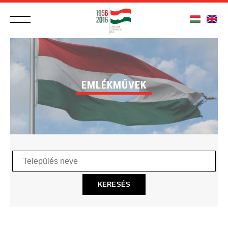
EMLÉKMŰVEK
Település
neve
KERESÉS