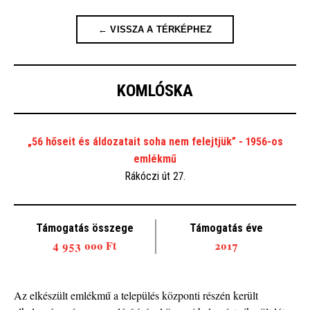
← VISSZA A TÉRKÉPHEZ
KOMLÓSKA
„56 hőseit és áldozatait soha nem felejtjük” - 1956-os
emlékmű
Rákóczi út 27.
Támogatás összege
Támogatás éve
4 953 000 Ft
2017
Az elkészült emlékmű a település központi részén került