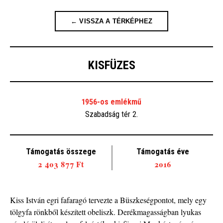
← VISSZA A TÉRKÉPHEZ
KISFÜZES
1956-os emlékmű
Szabadság tér 2.
Támogatás összege
Támogatás éve
2 403 877 Ft
2016
Kiss István egri fafaragó tervezte a Büszkeségpontot, mely egy
tölgyfa rönkből készített obeliszk. Derékmagasságban lyukas