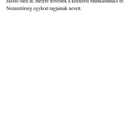
zászló öleli át, melyre felvésték a kisfüzesi Munkástanács és
Nemzetőrség egykori tagjainak neveit.