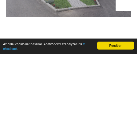
Az oldal cookie-kat használ. Adatvédelmi szabályzatunk
itt
Rendben
olvasható
.
AKTUALITÁSOK
Hírek
Nemzetközi események
Kampány
Belföldi
Nemzetközi