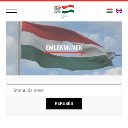
EMLÉKMŰVEK
Település
neve
KERESÉS