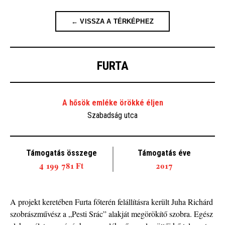
← VISSZA A TÉRKÉPHEZ
FURTA
A hősök emléke örökké éljen
Szabadság utca
Támogatás összege
Támogatás éve
4 199 781 Ft
2017
A projekt keretében Furta főterén felállításra került Juha Richárd
szobrászművész a „Pesti Srác” alakját megörökítő szobra. Egész