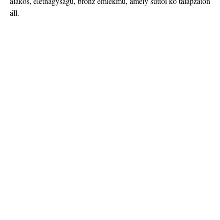
alakos, életnagyságú, bronz emlékmű, amely süttői kő talapzaton
áll.