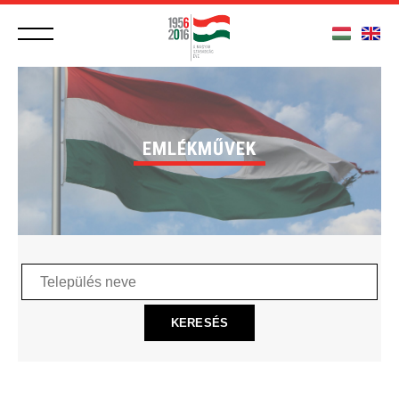
EMLÉKMŰVEK
Település
neve
KERESÉS