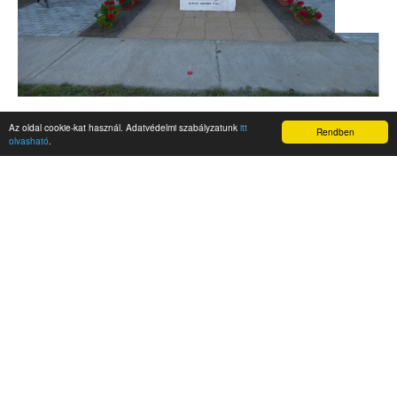
Az oldal cookie-kat használ. Adatvédelmi szabályzatunk
itt
Rendben
olvasható
.
AKTUALITÁSOK
Hírek
Nemzetközi események
Kampány
Belföldi
Nemzetközi