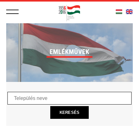
EMLÉKMŰVEK
Település
neve
KERESÉS