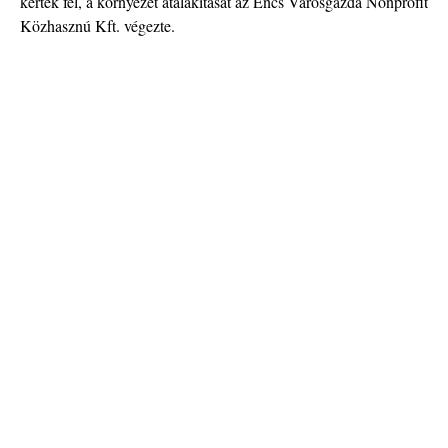
kérték fel, a környezet átalakítását az Encs Városgazda Nonprofit
Közhasznú Kft. végezte.