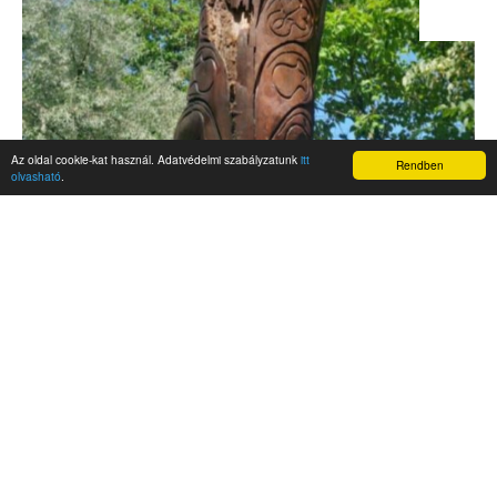
Az oldal cookie-kat használ. Adatvédelmi szabályzatunk
itt
Rendben
olvasható
.
AKTUALITÁSOK
Hírek
Nemzetközi események
Kampány
Belföldi
Nemzetközi