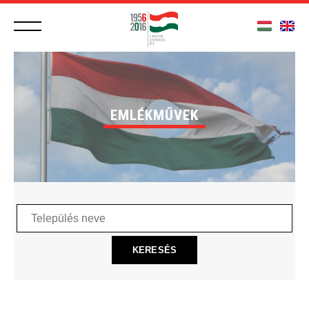
EMLÉKMŰVEK
Település
neve
KERESÉS