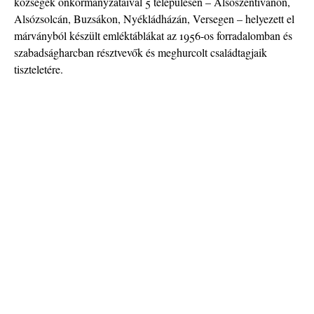
községek önkormányzataival 5 településen – Alsószentivánon,
Alsózsolcán, Buzsákon, Nyékládházán, Versegen – helyezett el
márványból készült emléktáblákat az 1956-os forradalomban és
szabadságharcban résztvevők és meghurcolt családtagjaik
tiszteletére.