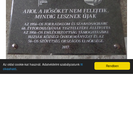
Az oldal cookie-kat használ. Adatvédelmi szabályzatunk
itt
Rendben
olvasható
.
AKTUALITÁSOK
Hírek
Nemzetközi események
Kampány
Belföldi