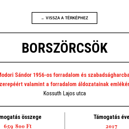
← VISSZA A TÉRKÉPHEZ
BORSZÖRCSÖK
dori Sándor 1956-os forradalom és szabadságharcba
zerepéért valamint a forradalom áldozatainak emléké
Kossuth Lajos utca
mogatás összege
Támogatás év
659 800 Ft
2017