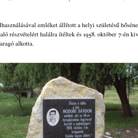
elhasználásával emléket állított a helyi születésű hősé
ló részvételért halálra ítéltek és 1958. október 7-én k
ragó alkotta.