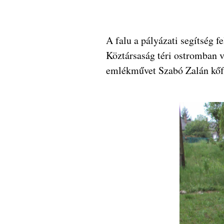
A falu a pályázati segítség f
Köztársaság téri ostromban va
emlékművet Szabó Zalán kőfa