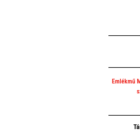
Emlékmű Mo
s
Tá