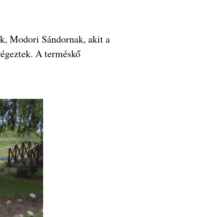
nek, Modori Sándornak, akit a
ivégeztek. A terméskő