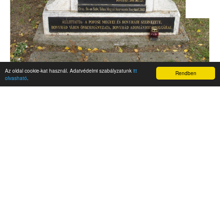
Az oldal cookie-kat használ. Adatvédelmi szabályzatunk
itt
Rendben
olvasható
.
AKTUALITÁSOK
Hírek
Nemzetközi események
Kampány
Belföldi
Nemzetközi