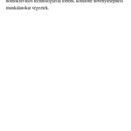
homokfúvásos technológiával történt, körülötte növénytelepítési
munkálatokat végeztek.