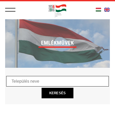
EMLÉKMŰVEK
Település
neve
KERESÉS