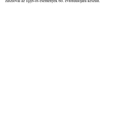
zászlóval az 1956-os események 60. évfordulójára készült.