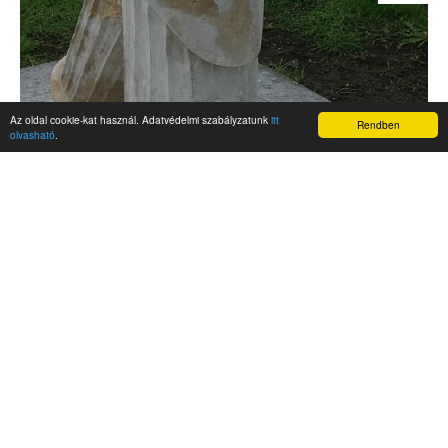
Az oldal cookie-kat használ. Adatvédelmi szabályzatunk
itt
Rendben
olvasható
.
AKTUALITÁSOK
Hírek
Nemzetközi események
Kampány
Belföldi
Nemzetközi
A Magyar Szabadság Éve emlékalbum