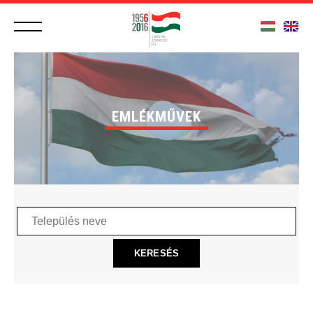
EMLÉKMŰVEK
Település
neve
KERESÉS