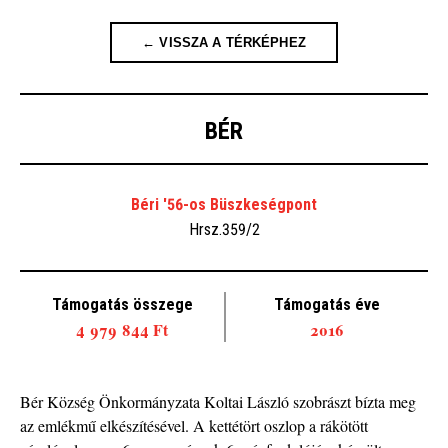
← VISSZA A TÉRKÉPHEZ
BÉR
Béri '56-os Büszkeségpont
Hrsz.359/2
Támogatás összege
Támogatás éve
4 979 844 Ft
2016
Bér Község Önkormányzata Koltai László szobrászt bízta meg
az emlékmű elkészítésével. A kettétört oszlop a rákötött