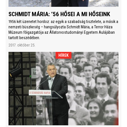
SCHMIDT MÁRIA: ’56 HŐSEI A MI HŐSEINK
1956 két üzenetet hordoz: az egyik a szabadság tisztelete, a másik a
nemzeti büszkeség – hangsúlyozta Schmidt Mária, a Terror Háza
Múzeum főigazgatója az Állatorvostudományi Egyetem Aulájában
tartott beszédében.
2017. október 25.
HÍREK