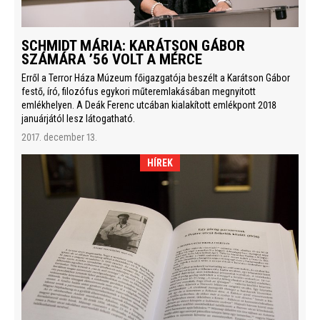
SCHMIDT MÁRIA: KARÁTSON GÁBOR
SZÁMÁRA ’56 VOLT A MÉRCE
Erről a Terror Háza Múzeum főigazgatója beszélt a Karátson Gábor
festő, író, filozófus egykori műteremlakásában megnyitott
emlékhelyen. A Deák Ferenc utcában kialakított emlékpont 2018
januárjától lesz látogatható.
2017. december 13.
HÍREK