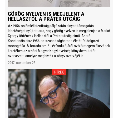
GÖRÖG NYELVEN IS MEGJELENT A
HELLASZTÓL A PRÁTER UTCÁIG
Az 1956-os Emlékbizottság pályázatán elnyert támogatás
lehetőséget nyújtott arra, hogy görög nyelven is megjelenjen a Markó
György történész Hellasztól a Práter utcáig című, André
Konstandinidisz 1956-os szabadságharcos életét feldolgozó
monográfia. A forradalom 61. évfordulójáról szóló megemlékezések
keretében az athéni Magyar Nagykövetség könyvbemutatót
szervezett, amelyre meghívták a könyv szerzőjét is.
2017. november 23.
HÍREK