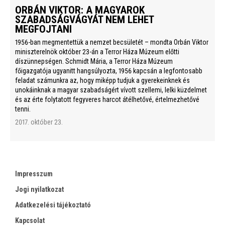
ORBÁN VIKTOR: A MAGYAROK
SZABADSÁGVÁGYÁT NEM LEHET
MEGFOJTANI
1956-ban megmentettük a nemzet becsületét – mondta Orbán Viktor
miniszterelnök október 23-án a Terror Háza Múzeum előtti
díszünnepségen. Schmidt Mária, a Terror Háza Múzeum
főigazgatója ugyanitt hangsúlyozta, 1956 kapcsán a legfontosabb
feladat számunkra az, hogy miképp tudjuk a gyerekeinknek és
unokáinknak a magyar szabadságért vívott szellemi, lelki küzdelmet
és az érte folytatott fegyveres harcot átélhetővé, értelmezhetővé
tenni.
2017. október 23.
Impresszum
Jogi nyilatkozat
Adatkezelési tájékoztató
Kapcsolat