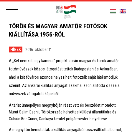
TÖRÖK ÉS MAGYAR AMATŐR FOTÓSOK
KIÁLLÍTÁSA 1956-RÓL
HÍREK
2016. október 11.
A „Két nemzet, egy kamera” projekt során magyar és török amatőr
fotóművészek közös látogatást tettek Budapesten és Ankarában,
ahol a két főváros azonos helyszíneit fotózták saját látásmódjuk
szerint. Az ankarai kiállítás anyagát szakmai zsűri állította össze a
művészek válogatott képeiből.
A tárlat ünnepélyes megnyitóján részt vett és beszédet mondott
Murat Salim Esenli, Törökország helyettes külügyi államtitkára és
Gülsün Bor Güner, Cankaya kerület polgármester-helyettese.
A megnyitón bemutatták a kiállítás anyagából összeállított albumot,