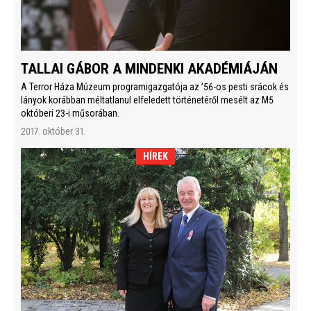
TALLAI GÁBOR A MINDENKI AKADÉMIÁJÁN
A Terror Háza Múzeum programigazgatója az ’56-os pesti srácok és
lányok korábban méltatlanul elfeledett történetéről mesélt az M5
októberi 23-i műsorában.
2017. október 31.
HÍREK