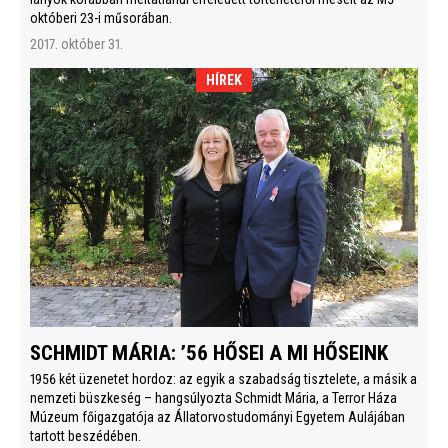
októberi 23-i műsorában.
2017. október 31.
HÍREK
SCHMIDT MÁRIA: ’56 HŐSEI A MI HŐSEINK
1956 két üzenetet hordoz: az egyik a szabadság tisztelete, a másik a
nemzeti büszkeség – hangsúlyozta Schmidt Mária, a Terror Háza
Múzeum főigazgatója az Állatorvostudományi Egyetem Aulájában
tartott beszédében.