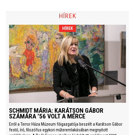
HÍREK
HÍREK
SCHMIDT MÁRIA: KARÁTSON GÁBOR
SZÁMÁRA ’56 VOLT A MÉRCE
Erről a Terror Háza Múzeum főigazgatója beszélt a Karátson Gábor
festő, író, filozófus egykori műteremlakásában megnyitott