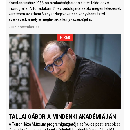
Konstandinidisz 1956-os szabadságharcos életét feldolgozó
monográfia. A forradalom 61. évfordulójáról szóló megemlékezések
keretében az athéni Magyar Nagykövetség könyvbemutatót
szervezett, amelyre meghívták a könyv szerzőjét is.
2017. november 23.
HÍREK
TALLAI GÁBOR A MINDENKI AKADÉMIÁJÁN
A Terror Háza Múzeum programigazgatója az ’56-os pesti srácok és
lányok korábban méltatlanul elfeledett történetéről mesélt az M5