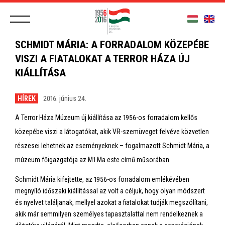
SCHMIDT MÁRIA: A FORRADALOM KÖZEPÉBE
VISZI A FIATALOKAT A TERROR HÁZA ÚJ
KIÁLLÍTÁSA
HÍREK
2016. június 24.
A Terror Háza Múzeum új kiállítása az 1956-os forradalom kellős
közepébe viszi a látogatókat, akik VR-szemüveget felvéve közvetlen
részesei lehetnek az eseményeknek – fogalmazott Schmidt Mária, a
múzeum főigazgatója az M1 Ma este című műsorában.
Schmidt Mária kifejtette, az 1956-os forradalom emlékévében
megnyíló időszaki kiállítással az volt a céljuk, hogy olyan módszert
és nyelvet találjanak, mellyel azokat a fiatalokat tudják megszólítani,
akik már semmilyen személyes tapasztalattal nem rendelkeznek a