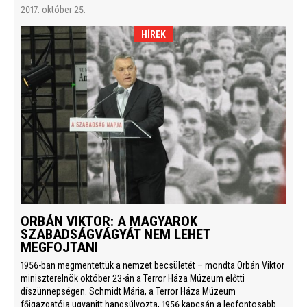
2017. október 25.
HÍREK
ORBÁN VIKTOR: A MAGYAROK
SZABADSÁGVÁGYÁT NEM LEHET
MEGFOJTANI
1956-ban megmentettük a nemzet becsületét – mondta Orbán Viktor
miniszterelnök október 23-án a Terror Háza Múzeum előtti
díszünnepségen. Schmidt Mária, a Terror Háza Múzeum
főigazgatója ugyanitt hangsúlyozta, 1956 kapcsán a legfontosabb