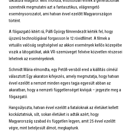
diktatúra világáról. Mint mondta, elsősorban ennek a generációnak
szeretnék megmutatni azt a fantasztikus, világrengető
eseménysorozatot, ami hatvan évvel ezelőtt Magyarországon
történt.
A főigazgató kitért rá, Pálfi György filmrendezőt kérték fel, hogy
újszerű technológiával forgasson le 12 rövidfilmet. A filmek a
virtuális valóság segítségével az akkori események kellős közepébe
viszik a látogatókat, akik VR-szemüveget felvéve közvetlen részesei
lehetnek az eseményeknek.
Schmidt Mária elmondta, egy Petőfi-versből ered a kiállítás címéül
választott Egy akaraton kifejezés, amely megmutatja, hogy hatvan
évvel ezelőtt a nemzet minden egyes tagja egyesült abban az
akaratban, hogy a nemzeti függetlenséget kivívjuk – jegyezte meg a
főigazgató.
Hangsúlyozta, hatvan évvel ezelőtt a fiataloknak az életüket kellett
kockáztatniuk, sőt, sokan életüket is adták azért, hogy
Magyarország szabad és független legyen, amit 25 évvel ezelőtt
végre, mint beteljesült álmot, megkaptunk.