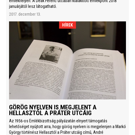
emlékhelyen. A Deák Ferenc utcában kialakított emlékpont 2018
januárjától lesz látogatható.
2017. december 13.
HÍREK
GÖRÖG NYELVEN IS MEGJELENT A
HELLASZTÓL A PRÁTER UTCÁIG
Az 1956-os Emlékbizottság pályázatán elnyert támogatás
lehetőséget nyújtott arra, hogy görög nyelven is megjelenjen a Markó
György történész Hellasztól a Práter utcáig című, André