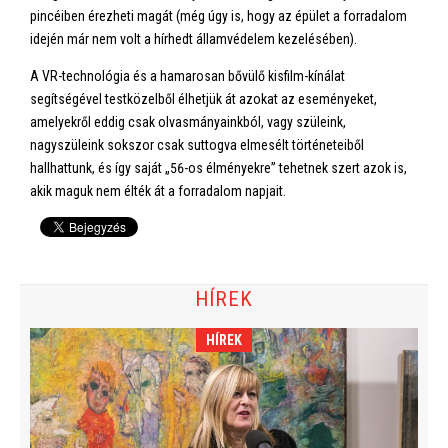
pincéiben érezheti magát (még úgy is, hogy az épület a forradalom
idején már nem volt a hírhedt államvédelem kezelésében).
A VR-technológia és a hamarosan bővülő kisfilm-kínálat
segítségével testközelből élhetjük át azokat az eseményeket,
amelyekről eddig csak olvasmányainkból, vagy szüleink,
nagyszüleink sokszor csak suttogva elmesélt történeteiből
hallhattunk, és így saját „56-os élményekre” tehetnek szert azok is,
akik maguk nem élték át a forradalom napjait.
HÍREK
HÍREK