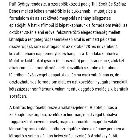
Pálfi György rendezte, a szereplők között pedig Trill Zsolt és Száraz
Dénes mellett lelkes amatőrök is felbukkannak – mutatja be a
forradalom és az azt követő megtorlás néhány jellegzetes
epizódját. A hat kisfilmből jó képet kaphatunk a forradalom ívéről: az
október 23-án elemi erővel felszínre törő elégedetlenség mellett
láthatjuk a rengeteg visszaemlékező által is említett példátlan
összefogást, ránk is átragadhat az október 28. és november 4.
közötti néhány nap reményteljes hangulata. Csatlakozhatunk a
Molotov-koktélokat gyártó (és használó) pesti srácokhoz, akik két
alkalommal is gondolkodás nélkül szálltak szembe a hatalmas
túlerőben lévő szovjet csapatokkal, és ha csak virtuálisan is, de
osztozhatunk a forradalom alatt és azt követően nyugatra menekült
kétszázezer honfitársunk, valamint értük aggódó családjaik, barátaik
sorsában.
A kiállítás legütősebb része a vallatás-jelenet. A sötét pince, a
zárkaajtó csikorgása, az először finoman, majd végül kiabálva
faggatózó államvédelmisek, majd az arcunkba csapódó vakító
lámpafény összhatása hátborzongató. Ebben a néhány percben a
látogató szinte a kiállítás helyszínéül szolgáló Andrássy út 60.