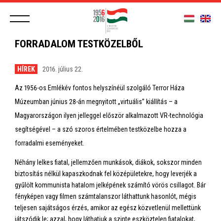
FORRADALOM TESTKÖZELBŐL
HÍREK
2016. július 22.
Az 1956-os Emlékév fontos helyszínéül szolgáló Terror Háza
Múzeumban június 28-án megnyitott „virtuális” kiállítás – a
Magyarországon ilyen jelleggel először alkalmazott VR-technológia
segítségével – a szó szoros értelmében testközelbe hozza a
forradalmi eseményeket.
Néhány lelkes fiatal, jellemzően munkások, diákok, sokszor minden
biztosítás nélkül kapaszkodnak fel középületekre, hogy leverjék a
gyűlölt kommunista hatalom jelképének számító vörös csillagot. Bár
fényképen vagy filmen számtalanszor láthattunk hasonlót, mégis
teljesen sajátságos érzés, amikor az egész közvetlenül mellettünk
játszódik le; azzal, hogy láthatjuk a szinte eszköztelen fiatalokat,