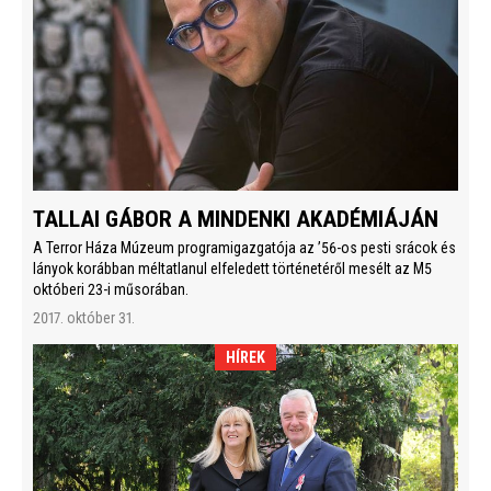
TALLAI GÁBOR A MINDENKI AKADÉMIÁJÁN
A Terror Háza Múzeum programigazgatója az ’56-os pesti srácok és
lányok korábban méltatlanul elfeledett történetéről mesélt az M5
októberi 23-i műsorában.
2017. október 31.
HÍREK