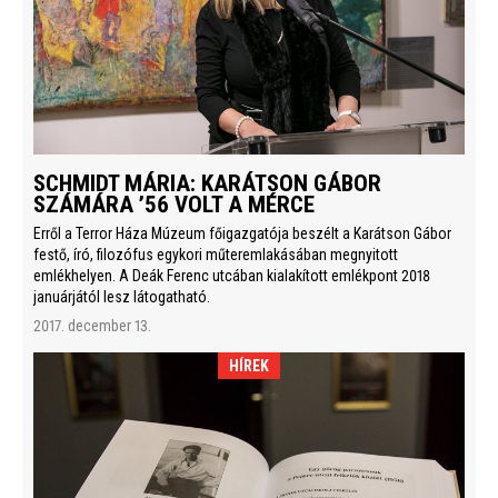
SCHMIDT MÁRIA: KARÁTSON GÁBOR
SZÁMÁRA ’56 VOLT A MÉRCE
Erről a Terror Háza Múzeum főigazgatója beszélt a Karátson Gábor
festő, író, filozófus egykori műteremlakásában megnyitott
emlékhelyen. A Deák Ferenc utcában kialakított emlékpont 2018
januárjától lesz látogatható.
2017. december 13.
HÍREK