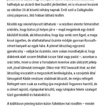
hallhatjuk az utcáról őket buzdító járókelőket, mi is részesei leszünk
az október 23-át követő néhány napnak. Erről szól a
Csillaghullás
című párperces, 360 fokban látható kisfilm.
Később egy iskolafolyosót láthatunk – a nézőben eleinte felmerülhet
a kérdés, hogy biztos jó helyen jár-e – majd megjelenik egy óráról
kiküldött kisdiák, aki kihasználva, hogy épp senki sem figyel, a maga
kissé ügyetlen, de vitathatatlanul őszinte módján gyorsan Kossuth-
címert kanyarít az egyik falra. A jelenet látszólag egyszerű
gyerekcsíny – valljuk be őszintén, nem sokan mondhatják el, hogy
diákéveik alatt sosem firkáltak össze falat vagy padot –, azonban a
srác tette, mivel a címer a forradalom leverése után üldözött jelkép
volt, jóval túlmutat önmagán. Ekkor már 1957 tavaszát írtuk: az élet
látszólag visszatért a megszokott kerékvágásba, a szovjetek által
támogatott Kádár-rendszer stabilnak látszott, de mégis rettegett.
Rettegett nem csak az esetleg újra meginduló fegyveres harctól, de
a címert rajzoló, röplapokat készítő, vagy ruhájukra fekete szalagot
tűző gyerekektől és fiataloktól is.
A kiállításon jelenleg külön-külön fülkékben hat rövidfilm – mindet