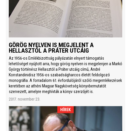
GÖRÖG NYELVEN IS MEGJELENT A
HELLASZTÓL A PRÁTER UTCÁIG
Az 1956-os Emlékbizottság pályázatán elnyert támogatás
lehetőséget nyújtott arra, hogy görög nyelven is megjelenjen a Markó
György történész Hellasztól a Práter utcáig című, André
Konstandinidisz 1956-os szabadságharcos életét feldolgozó
monográfia. A forradalom 61. évfordulójáról szóló megemlékezések
keretében az athéni Magyar Nagykövetség könyvbemutatót
szervezett, amelyre meghívták a könyv szerzőjét is.
2017. november 23.
HÍREK