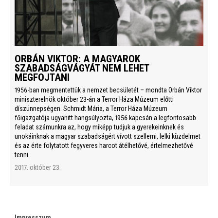
ORBÁN VIKTOR: A MAGYAROK
SZABADSÁGVÁGYÁT NEM LEHET
MEGFOJTANI
1956-ban megmentettük a nemzet becsületét – mondta Orbán Viktor
miniszterelnök október 23-án a Terror Háza Múzeum előtti
díszünnepségen. Schmidt Mária, a Terror Háza Múzeum
főigazgatója ugyanitt hangsúlyozta, 1956 kapcsán a legfontosabb
feladat számunkra az, hogy miképp tudjuk a gyerekeinknek és
unokáinknak a magyar szabadságért vívott szellemi, lelki küzdelmet
és az érte folytatott fegyveres harcot átélhetővé, értelmezhetővé
tenni.
2017. október 23.
Impresszum