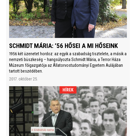
SCHMIDT MÁRIA: ’56 HŐSEI A MI HŐSEINK
1956 két üzenetet hordoz: az egyik a szabadság tisztelete, a másik a
nemzeti büszkeség – hangsúlyozta Schmidt Mária, a Terror Háza
Múzeum főigazgatója az Állatorvostudományi Egyetem Aulájában
tartott beszédében.
2017. október 25.
HÍREK