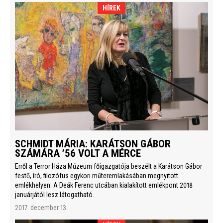
HÍREK
SCHMIDT MÁRIA: KARÁTSON GÁBOR
SZÁMÁRA ’56 VOLT A MÉRCE
Erről a Terror Háza Múzeum főigazgatója beszélt a Karátson Gábor
festő, író, filozófus egykori műteremlakásában megnyitott
emlékhelyen. A Deák Ferenc utcában kialakított emlékpont 2018
januárjától lesz látogatható.
2017. december 13.