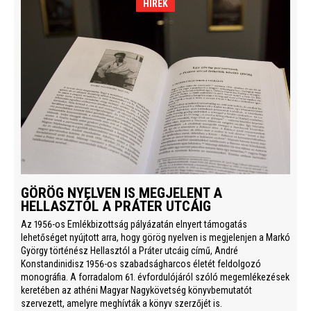
HÍREK
GÖRÖG NYELVEN IS MEGJELENT A
HELLASZTÓL A PRÁTER UTCÁIG
Az 1956-os Emlékbizottság pályázatán elnyert támogatás
lehetőséget nyújtott arra, hogy görög nyelven is megjelenjen a Markó
György történész Hellasztól a Práter utcáig című, André
Konstandinidisz 1956-os szabadságharcos életét feldolgozó
monográfia. A forradalom 61. évfordulójáról szóló megemlékezések
keretében az athéni Magyar Nagykövetség könyvbemutatót
szervezett, amelyre meghívták a könyv szerzőjét is.