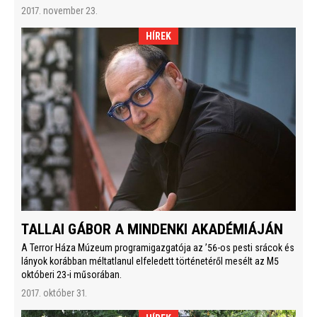
2017. november 23.
HÍREK
TALLAI GÁBOR A MINDENKI AKADÉMIÁJÁN
A Terror Háza Múzeum programigazgatója az ’56-os pesti srácok és
lányok korábban méltatlanul elfeledett történetéről mesélt az M5
októberi 23-i műsorában.
2017. október 31.