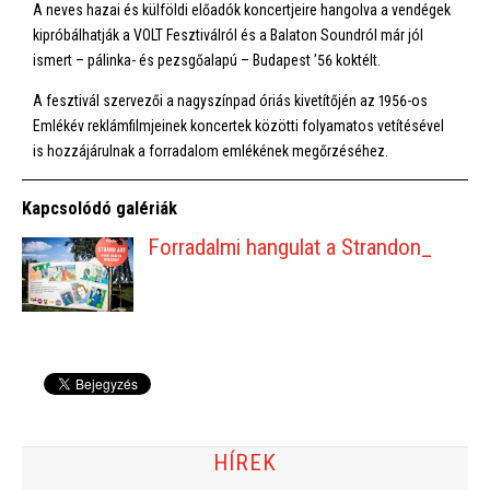
A neves hazai és külföldi előadók koncertjeire hangolva a vendégek
kipróbálhatják a VOLT Fesztiválról és a Balaton Soundról már jól
ismert – pálinka- és pezsgőalapú – Budapest ’56 koktélt.
A fesztivál szervezői a nagyszínpad óriás kivetítőjén az 1956-os
Emlékév reklámfilmjeinek koncertek közötti folyamatos vetítésével
is hozzájárulnak a forradalom emlékének megőrzéséhez.
Kapcsolódó galériák
Forradalmi hangulat a Strandon_
HÍREK