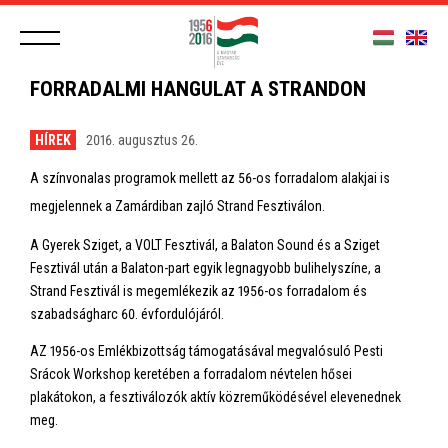
FORRADALMI HANGULAT A STRANDON
HÍREK
2016. augusztus 26.
A színvonalas programok mellett az 56-os forradalom alakjai is
megjelennek a Zamárdiban zajló Strand Fesztiválon.
A Gyerek Sziget, a VOLT Fesztivál, a Balaton Sound és a Sziget
Fesztivál után a Balaton-part egyik legnagyobb bulihelyszíne, a
Strand Fesztivál is megemlékezik az 1956-os forradalom és
szabadságharc 60. évfordulójáról.
AZ 1956-os Emlékbizottság támogatásával megvalósuló Pesti
Srácok Workshop keretében a forradalom névtelen hősei
plakátokon, a fesztiválozók aktív közreműködésével elevenednek
meg.