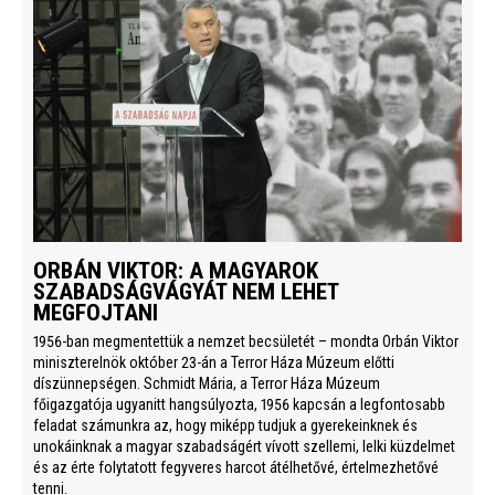
ORBÁN VIKTOR: A MAGYAROK
SZABADSÁGVÁGYÁT NEM LEHET
MEGFOJTANI
1956-ban megmentettük a nemzet becsületét – mondta Orbán Viktor
miniszterelnök október 23-án a Terror Háza Múzeum előtti
díszünnepségen. Schmidt Mária, a Terror Háza Múzeum
főigazgatója ugyanitt hangsúlyozta, 1956 kapcsán a legfontosabb
feladat számunkra az, hogy miképp tudjuk a gyerekeinknek és
unokáinknak a magyar szabadságért vívott szellemi, lelki küzdelmet
és az érte folytatott fegyveres harcot átélhetővé, értelmezhetővé
tenni.