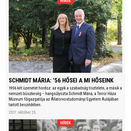
HÍREK
SCHMIDT MÁRIA: ’56 HŐSEI A MI HŐSEINK
1956 két üzenetet hordoz: az egyik a szabadság tisztelete, a másik a
nemzeti büszkeség – hangsúlyozta Schmidt Mária, a Terror Háza
Múzeum főigazgatója az Állatorvostudományi Egyetem Aulájában
tartott beszédében.
2017. október 25.
HÍREK