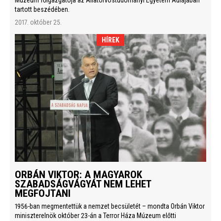
Múzeum főigazgatója az Állatorvostudományi Egyetem Aulájában
tartott beszédében.
2017. október 25.
HÍREK
ORBÁN VIKTOR: A MAGYAROK
SZABADSÁGVÁGYÁT NEM LEHET
MEGFOJTANI
1956-ban megmentettük a nemzet becsületét – mondta Orbán Viktor
miniszterelnök október 23-án a Terror Háza Múzeum előtti