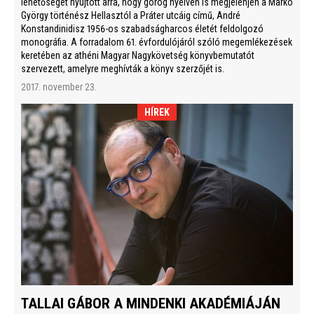
lehetőséget nyújtott arra, hogy görög nyelven is megjelenjen a Markó
György történész Hellasztól a Práter utcáig című, André
Konstandinidisz 1956-os szabadságharcos életét feldolgozó
monográfia. A forradalom 61. évfordulójáról szóló megemlékezések
keretében az athéni Magyar Nagykövetség könyvbemutatót
szervezett, amelyre meghívták a könyv szerzőjét is.
2017. november 23.
HÍREK
TALLAI GÁBOR A MINDENKI AKADÉMIÁJÁN