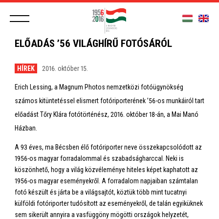
ELŐADÁS ’56 VILÁGHÍRŰ FOTÓSÁRÓL
HÍREK
2016. október 15.
Erich Lessing, a Magnum Photos nemzetközi fotóügynökség
számos kitüntetéssel elismert fotóriporterének ’56-os munkáiról tart
előadást Tőry Klára fotótörténész, 2016. október 18-án, a Mai Manó
Házban.
A 93 éves, ma Bécsben élő fotóriporter neve összekapcsolódott az
1956-os magyar forradalommal és szabadságharccal. Neki is
köszönhető, hogy a világ közvéleménye hiteles képet kaphatott az
1956-os magyar eseményekről. A forradalom napjaiban számtalan
fotó készült és járta be a világsajtót, köztük több mint tucatnyi
külföldi fotóriporter tudósított az eseményekről, de talán egyiküknek
sem sikerült annyira a vasfüggöny mögötti országok helyzetét,