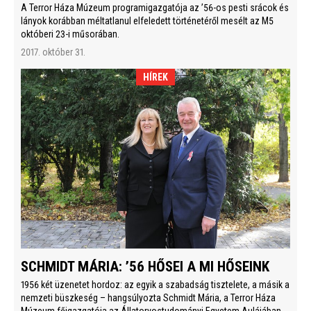
A Terror Háza Múzeum programigazgatója az ’56-os pesti srácok és
lányok korábban méltatlanul elfeledett történetéről mesélt az M5
októberi 23-i műsorában.
2017. október 31.
HÍREK
SCHMIDT MÁRIA: ’56 HŐSEI A MI HŐSEINK
1956 két üzenetet hordoz: az egyik a szabadság tisztelete, a másik a
nemzeti büszkeség – hangsúlyozta Schmidt Mária, a Terror Háza