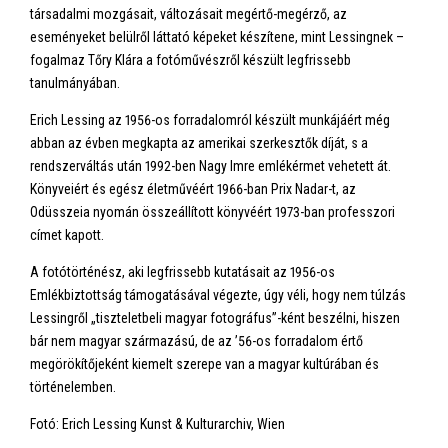
társadalmi mozgásait, változásait megértő-megérző, az
eseményeket belülről láttató képeket készítene, mint Lessingnek –
fogalmaz Tőry Klára a fotóművészről készült legfrissebb
tanulmányában.
Erich Lessing az 1956-os forradalomról készült munkájáért még
abban az évben megkapta az amerikai szerkesztők díját, s a
rendszerváltás után 1992-ben Nagy Imre emlékérmet vehetett át.
Könyveiért és egész életművéért 1966-ban Prix Nadar-t, az
Odüsszeia nyomán összeállított könyvéért 1973-ban professzori
címet kapott.
A fotótörténész, aki legfrissebb kutatásait az 1956-os
Emlékbiztottság támogatásával végezte, úgy véli, hogy nem túlzás
Lessingről „tiszteletbeli magyar fotográfus”-ként beszélni, hiszen
bár nem magyar származású, de az ’56-os forradalom értő
megörökítőjeként kiemelt szerepe van a magyar kultúrában és
történelemben.
Fotó: Erich Lessing Kunst & Kulturarchiv, Wien