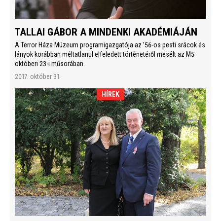
TALLAI GÁBOR A MINDENKI AKADÉMIÁJÁN
A Terror Háza Múzeum programigazgatója az ’56-os pesti srácok és
lányok korábban méltatlanul elfeledett történetéről mesélt az M5
októberi 23-i műsorában.
2017. október 31.
HÍREK