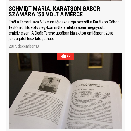
SCHMIDT MÁRIA: KARÁTSON GÁBOR
SZÁMÁRA ’56 VOLT A MÉRCE
Erről a Terror Háza Múzeum főigazgatója beszélt a Karátson Gábor
festő, író, filozófus egykori műteremlakásában megnyitott
emlékhelyen. A Deák Ferenc utcában kialakított emlékpont 2018
januárjától lesz látogatható.
2017. december 13.
HÍREK