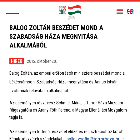
BALOG ZOLTÁN BESZÉDET MOND A
SZABADSÁG HÁZA MEGNYITÁSA
ALKALMÁBÓL
HÍREK
2015. október 20.
Balog Zoltán, az emberi erőforrások minisztere beszédet mond a
békéssámsoni Szabadság Háza megnyitása és Annus István
szobrának felavatása alkalmából.
Az eseményen részt vesz Schmidt Mária, a Terror Háza Múzeum
főigazgatója és Arany-Tóth Ferenc, a Magyar Ellenállási Mozgalom
tagja is.
Az eseményen történő részvétel előzetes regisztrációhoz kötött.
Kérjük, részvételi szándékukat a
sallai.zsofia@terrorhaza.hu
e-