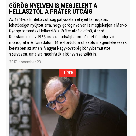
GÖRÖG NYELVEN IS MEGJELENT A
HELLASZTÓL A PRÁTER UTCÁIG
Az 1956-os Emlékbizottság pályázatán elnyert támogatás
lehetőséget nyújtott arra, hogy görög nyelven is megjelenjen a Markó
György történész Hellasztól a Práter utcáig című, André
Konstandinidisz 1956-os szabadságharcos életét feldolgozó
monográfia. A forradalom 61. évfordulójáról szóló megemlékezések
keretében az athéni Magyar Nagykövetség könyvbemutatót
szervezett, amelyre meghívták a könyv szerzőjét is.
2017. november 23.
HÍREK