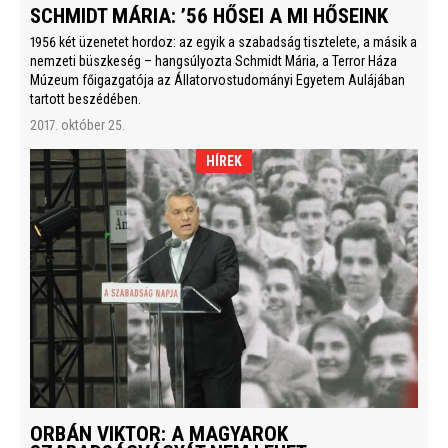
SCHMIDT MÁRIA: ’56 HŐSEI A MI HŐSEINK
1956 két üzenetet hordoz: az egyik a szabadság tisztelete, a másik a
nemzeti büszkeség – hangsúlyozta Schmidt Mária, a Terror Háza
Múzeum főigazgatója az Állatorvostudományi Egyetem Aulájában
tartott beszédében.
2017. október 25.
HÍREK
ORBÁN VIKTOR: A MAGYAROK