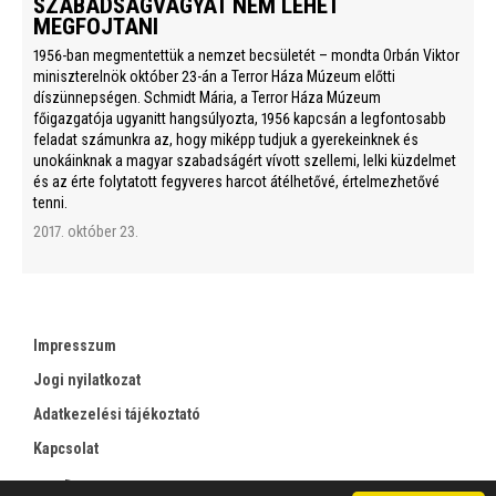
SZABADSÁGVÁGYÁT NEM LEHET
MEGFOJTANI
1956-ban megmentettük a nemzet becsületét – mondta Orbán Viktor
miniszterelnök október 23-án a Terror Háza Múzeum előtti
díszünnepségen. Schmidt Mária, a Terror Háza Múzeum
főigazgatója ugyanitt hangsúlyozta, 1956 kapcsán a legfontosabb
feladat számunkra az, hogy miképp tudjuk a gyerekeinknek és
unokáinknak a magyar szabadságért vívott szellemi, lelki küzdelmet
és az érte folytatott fegyveres harcot átélhetővé, értelmezhetővé
tenni.
2017. október 23.
Impresszum
Jogi nyilatkozat
Adatkezelési tájékoztató
Kapcsolat
RSS