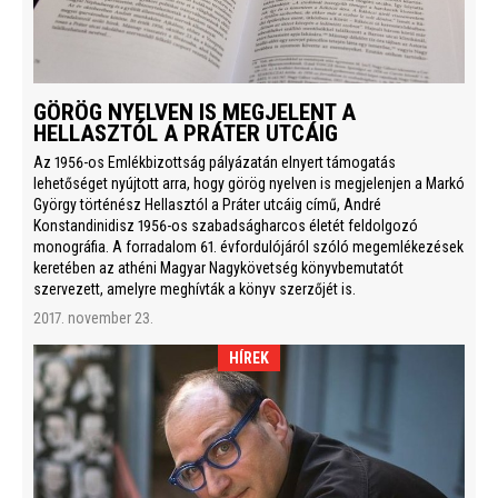
GÖRÖG NYELVEN IS MEGJELENT A
HELLASZTÓL A PRÁTER UTCÁIG
Az 1956-os Emlékbizottság pályázatán elnyert támogatás
lehetőséget nyújtott arra, hogy görög nyelven is megjelenjen a Markó
György történész Hellasztól a Práter utcáig című, André
Konstandinidisz 1956-os szabadságharcos életét feldolgozó
monográfia. A forradalom 61. évfordulójáról szóló megemlékezések
keretében az athéni Magyar Nagykövetség könyvbemutatót
szervezett, amelyre meghívták a könyv szerzőjét is.
2017. november 23.
HÍREK