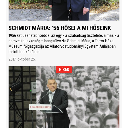
SCHMIDT MÁRIA: ’56 HŐSEI A MI HŐSEINK
1956 két üzenetet hordoz: az egyik a szabadság tisztelete, a másik a
nemzeti büszkeség – hangsúlyozta Schmidt Mária, a Terror Háza
Múzeum főigazgatója az Állatorvostudományi Egyetem Aulájában
tartott beszédében.
2017. október 25.
HÍREK