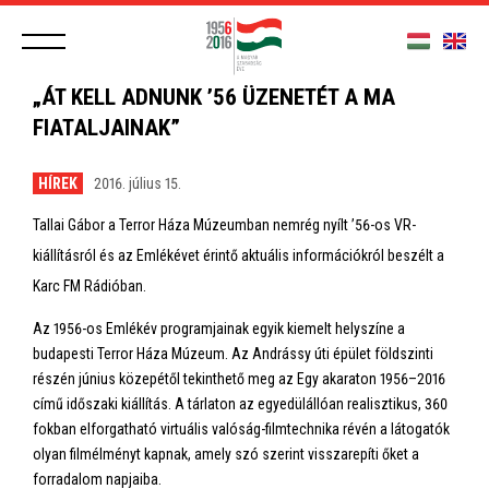
„ÁT KELL ADNUNK ’56 ÜZENETÉT A MA
FIATALJAINAK”
HÍREK
2016. július 15.
Tallai Gábor a Terror Háza Múzeumban nemrég nyílt ’56-os VR-
kiállításról és az Emlékévet érintő aktuális információkról beszélt a
Karc FM Rádióban.
Az 1956-os Emlékév programjainak egyik kiemelt helyszíne a
budapesti Terror Háza Múzeum. Az Andrássy úti épület földszinti
részén június közepétől tekinthető meg az Egy akaraton 1956–2016
című időszaki kiállítás. A tárlaton az egyedülállóan realisztikus, 360
fokban elforgatható virtuális valóság-filmtechnika révén a látogatók
olyan filmélményt kapnak, amely szó szerint visszarepíti őket a
forradalom napjaiba.