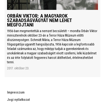
ORBÁN VIKTOR: A MAGYAROK
SZABADSÁGVÁGYÁT NEM LEHET
MEGFOJTANI
1956-ban megmentettük a nemzet becsületét – mondta Orbán Viktor
miniszterelnök október 23-án a Terror Háza Múzeum előtti
díszünnepségen. Schmidt Mária, a Terror Háza Múzeum
főigazgatója ugyanitt hangsúlyozta, 1956 kapcsán a legfontosabb
feladat számunkra az, hogy miképp tudjuk a gyerekeinknek és
unokáinknak a magyar szabadságért vívott szellemi, lelki küzdelmet
és az érte folytatott fegyveres harcot átélhetővé, értelmezhetővé
tenni.
2017. október 23.
Impresszum
Jogi nyilatkozat