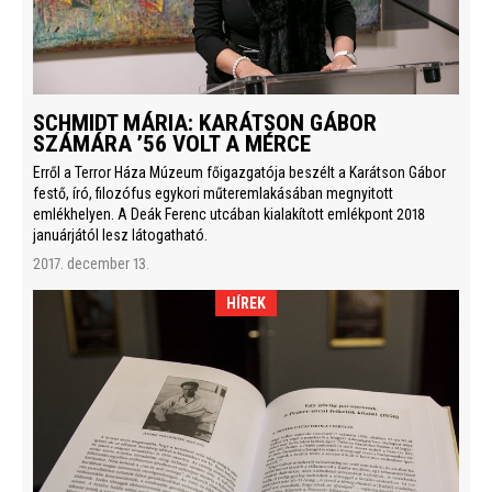
SCHMIDT MÁRIA: KARÁTSON GÁBOR
SZÁMÁRA ’56 VOLT A MÉRCE
Erről a Terror Háza Múzeum főigazgatója beszélt a Karátson Gábor
festő, író, filozófus egykori műteremlakásában megnyitott
emlékhelyen. A Deák Ferenc utcában kialakított emlékpont 2018
januárjától lesz látogatható.
2017. december 13.
HÍREK