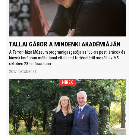
TALLAI GÁBOR A MINDENKI AKADÉMIÁJÁN
A Terror Háza Múzeum programigazgatója az ’56-os pesti srácok és
lányok korábban méltatlanul elfeledett történetéről mesélt az M5
októberi 23-i műsorában.
2017. október 31.
HÍREK