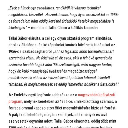
„Ezek a filmek egy csodálatos, rendkívül látványos technikai
megoldással készültek. Hiszünk benne, hogy ilyen eszközökkel az 1956-
os forradalom iránt eddig kevésbé érdeklődő fiatalok megszólítása is
lehetséges.”
– mondta el Tallai Gábor a kiállítás kapcsán.
Tallai Gábor elárulta, a cél egy olyan oktatási program elindítása,
ahol az általános- és középiskolai tanárok bővíthetik tudásukat az
1956-os szabadságharcról.
„Ehhez legalább 5000 történelemtanárt
szeretnénk elérni. Ne felejtsük el: ők azok, akik a felnövő generációk
számára tovább fogják adni ’56 szellemiségét, ezért nagyon fontos,
hogy ők kellő mennyiségű tudással és magabiztossággal
rendelkezzenek ebben az évtizedeken át politikai tabunak tekintett
témában, és megismertessék az eddig ismeretlen hősöket a fiatalokkal.”
Az Emlékév egyik legfontosabb része az a
nagyszabású pályázati
program
, melynek keretében az 1956-os Emlékbizottság számos, a
forradalommal kapcsolatos ötlet megvalósítására biztosít forrást.
A pályázati lehetőség magánszemélyek, intézmények és civil
szervezetek egyaránt adott. Tallai Gábor elmondta, eddig több mint
1200 pályázat érkezett be, ezek elbírálása folyamatosan történik.