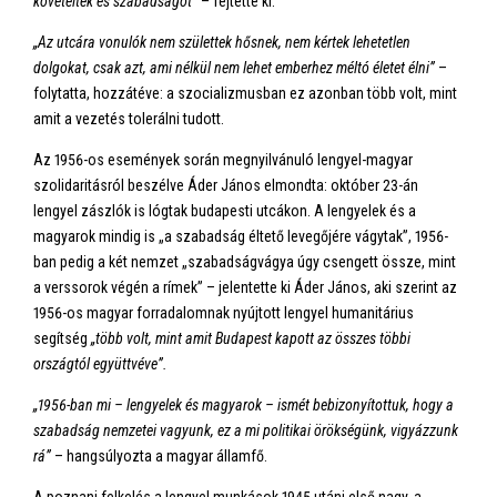
követeltek és szabadságot”
– fejtette ki.
„Az utcára vonulók nem születtek hősnek, nem kértek lehetetlen
dolgokat, csak azt, ami nélkül nem lehet emberhez méltó életet élni”
–
folytatta, hozzátéve: a szocializmusban ez azonban több volt, mint
amit a vezetés tolerálni tudott.
Az 1956-os események során megnyilvánuló lengyel-magyar
szolidaritásról beszélve Áder János elmondta: október 23-án
lengyel zászlók is lógtak budapesti utcákon. A lengyelek és a
magyarok mindig is „a szabadság éltető levegőjére vágytak”, 1956-
ban pedig a két nemzet „szabadságvágya úgy csengett össze, mint
a verssorok végén a rímek” – jelentette ki Áder János, aki szerint az
1956-os magyar forradalomnak nyújtott lengyel humanitárius
segítség
„több volt, mint amit Budapest kapott az összes többi
országtól együttvéve”.
„1956-ban mi – lengyelek és magyarok – ismét bebizonyítottuk, hogy a
szabadság nemzetei vagyunk, ez a mi politikai örökségünk, vigyázzunk
rá”
– hangsúlyozta a magyar államfő.