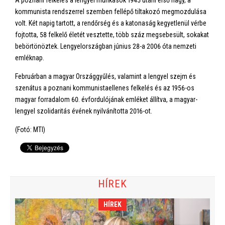
A poznani felkelés a lengyel munkások 1945 utáni első nagy, a
kommunista rendszerrel szemben fellépő tiltakozó megmozdulása
volt. Két napig tartott, a rendőrség és a katonaság kegyetlenül vérbe
fojtotta, 58 felkelő életét vesztette, több száz megsebesült, sokakat
bebörtönöztek. Lengyelországban június 28-a 2006 óta nemzeti
emléknap.
Februárban a magyar Országgyűlés, valamint a lengyel szejm és
szenátus a poznani kommunistaellenes felkelés és az 1956-os
magyar forradalom 60. évfordulójának emléket állítva, a magyar-
lengyel szolidaritás évének nyilvánította 2016-ot.
(Fotó: MTI)
HÍREK
HÍREK