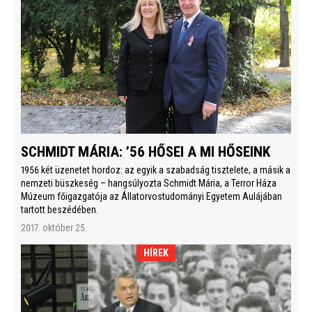
SCHMIDT MÁRIA: ’56 HŐSEI A MI HŐSEINK
1956 két üzenetet hordoz: az egyik a szabadság tisztelete, a másik a
nemzeti büszkeség – hangsúlyozta Schmidt Mária, a Terror Háza
Múzeum főigazgatója az Állatorvostudományi Egyetem Aulájában
tartott beszédében.
2017. október 25.
HÍREK