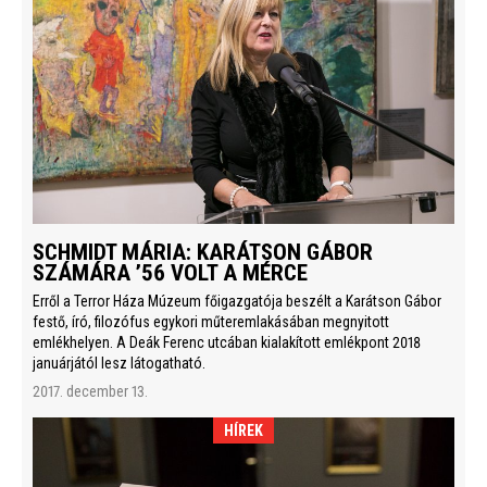
SCHMIDT MÁRIA: KARÁTSON GÁBOR
SZÁMÁRA ’56 VOLT A MÉRCE
Erről a Terror Háza Múzeum főigazgatója beszélt a Karátson Gábor
festő, író, filozófus egykori műteremlakásában megnyitott
emlékhelyen. A Deák Ferenc utcában kialakított emlékpont 2018
januárjától lesz látogatható.
2017. december 13.
HÍREK