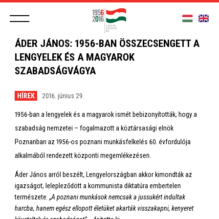
ÁDER JÁNOS: 1956-BAN ÖSSZECSENGETT A
LENGYELEK ÉS A MAGYAROK
SZABADSÁGVÁGYA
HÍREK
2016. június 29.
1956-ban a lengyelek és a magyarok ismét bebizonyították, hogy a
szabadság nemzetei – fogalmazott a köztársasági elnök
Poznanban az 1956-os poznani munkásfelkelés 60. évfordulója
alkalmából rendezett központi megemlékezésen.
Áder János arról beszélt, Lengyelországban akkor kimondták az
igazságot, lelepleződött a kommunista diktatúra embertelen
természete.
„A poznani munkások nemcsak a jussukért indultak
harcba, hanem egész ellopott életüket akarták visszakapni, kenyeret