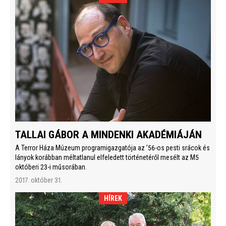
TALLAI GÁBOR A MINDENKI AKADÉMIÁJÁN
A Terror Háza Múzeum programigazgatója az ’56-os pesti srácok és
lányok korábban méltatlanul elfeledett történetéről mesélt az M5
októberi 23-i műsorában.
2017. október 31.
HÍREK