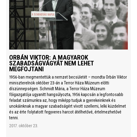
ORBÁN VIKTOR: A MAGYAROK
SZABADSÁGVÁGYÁT NEM LEHET
MEGFOJTANI
1956-ban megmentettük a nemzet becsületét – mondta Orbán Viktor
miniszterelnök október 23-án a Terror Háza Múzeum előtti
díszünnepségen. Schmidt Mária, a Terror Háza Múzeum
főigazgatója ugyanitt hangsúlyozta, 1956 kapcsán a legfontosabb
feladat számunkra az, hogy miképp tudjuk a gyerekeinknek és
unokáinknak a magyar szabadságért vívott szellemi, lelki küzdelmet
és az érte folytatott fegyveres harcot átélhetővé, értelmezhetővé
tenni.
2017. október 23.