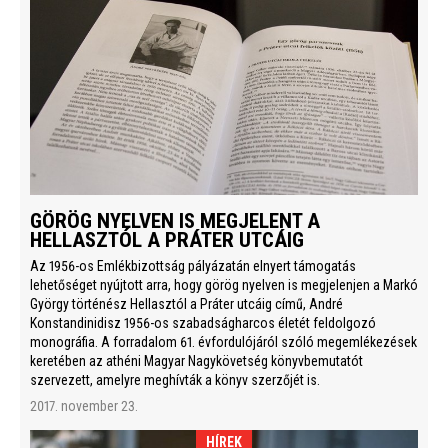
GÖRÖG NYELVEN IS MEGJELENT A
HELLASZTÓL A PRÁTER UTCÁIG
Az 1956-os Emlékbizottság pályázatán elnyert támogatás
lehetőséget nyújtott arra, hogy görög nyelven is megjelenjen a Markó
György történész Hellasztól a Práter utcáig című, André
Konstandinidisz 1956-os szabadságharcos életét feldolgozó
monográfia. A forradalom 61. évfordulójáról szóló megemlékezések
keretében az athéni Magyar Nagykövetség könyvbemutatót
szervezett, amelyre meghívták a könyv szerzőjét is.
2017. november 23.
HÍREK