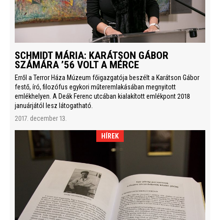
SCHMIDT MÁRIA: KARÁTSON GÁBOR
SZÁMÁRA ’56 VOLT A MÉRCE
Erről a Terror Háza Múzeum főigazgatója beszélt a Karátson Gábor
festő, író, filozófus egykori műteremlakásában megnyitott
emlékhelyen. A Deák Ferenc utcában kialakított emlékpont 2018
januárjától lesz látogatható.
2017. december 13.
HÍREK