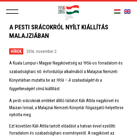
A PESTI SRÁCOKRÓL NYÍLT KIÁLLÍTÁS
MALAJZIÁBAN
HÍREK
2016. november 2.
A Kuala Lumpur-i Magyar Nagykövetség az 1956-os forradalom és
szabadságharc 60. évfordulója alkalmából a Malajziai Nemzeti
Könyvtárban mutatta be az
1956
–
A szabadságért és a
függetlenségért
című kiállítást.
A pesti srácoknak emléket állító tárlatot Káli Attila nagykövet és
Maizan Ismail, a Malajziai Nemzeti Könyvtár főigazgató-helyettese
nyitotta meg.
Ezt követően Káli Attila tartott előadást a hatvan évvel ezelőtti
forradalom és szabadságharc eseményeiről. A nagykövet az