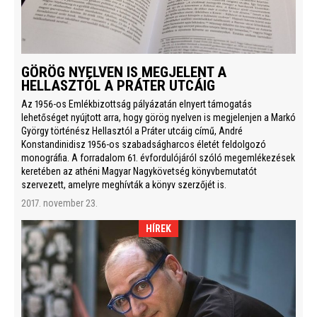
GÖRÖG NYELVEN IS MEGJELENT A
HELLASZTÓL A PRÁTER UTCÁIG
Az 1956-os Emlékbizottság pályázatán elnyert támogatás
lehetőséget nyújtott arra, hogy görög nyelven is megjelenjen a Markó
György történész Hellasztól a Práter utcáig című, André
Konstandinidisz 1956-os szabadságharcos életét feldolgozó
monográfia. A forradalom 61. évfordulójáról szóló megemlékezések
keretében az athéni Magyar Nagykövetség könyvbemutatót
szervezett, amelyre meghívták a könyv szerzőjét is.
2017. november 23.
HÍREK