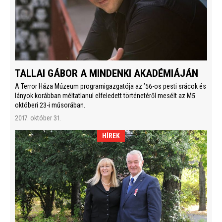
TALLAI GÁBOR A MINDENKI AKADÉMIÁJÁN
A Terror Háza Múzeum programigazgatója az ’56-os pesti srácok és
lányok korábban méltatlanul elfeledett történetéről mesélt az M5
októberi 23-i műsorában.
2017. október 31.
HÍREK