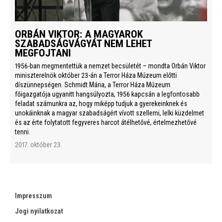
ORBÁN VIKTOR: A MAGYAROK
SZABADSÁGVÁGYÁT NEM LEHET
MEGFOJTANI
1956-ban megmentettük a nemzet becsületét – mondta Orbán Viktor
miniszterelnök október 23-án a Terror Háza Múzeum előtti
díszünnepségen. Schmidt Mária, a Terror Háza Múzeum
főigazgatója ugyanitt hangsúlyozta, 1956 kapcsán a legfontosabb
feladat számunkra az, hogy miképp tudjuk a gyerekeinknek és
unokáinknak a magyar szabadságért vívott szellemi, lelki küzdelmet
és az érte folytatott fegyveres harcot átélhetővé, értelmezhetővé
tenni.
2017. október 23.
Impresszum
Jogi nyilatkozat