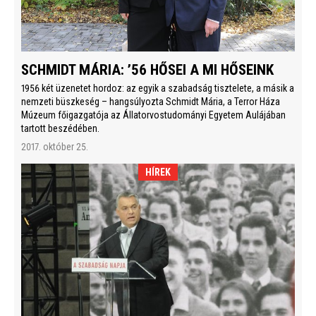
SCHMIDT MÁRIA: ’56 HŐSEI A MI HŐSEINK
1956 két üzenetet hordoz: az egyik a szabadság tisztelete, a másik a
nemzeti büszkeség – hangsúlyozta Schmidt Mária, a Terror Háza
Múzeum főigazgatója az Állatorvostudományi Egyetem Aulájában
tartott beszédében.
2017. október 25.
HÍREK