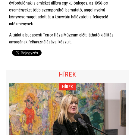
évfordulónak is emléket állítva egy különleges, az 1956-os
eseményeket több szempontból bemutató, angol nyelvű
könyvcsomagot adott át a könyvtári hálózatot is felügyelő
intézménynek.
A tárlat a budapesti Terror Háza Múzeum előtt látható kiállítás
anyagának felhasználásával készült.
HÍREK
HÍREK