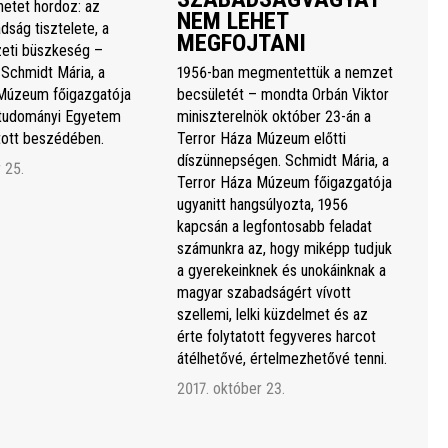
netet hordoz: az
NEM LEHET
dság tisztelete, a
MEGFOJTANI
eti büszkeség –
 Schmidt Mária, a
1956-ban megmentettük a nemzet
Múzeum főigazgatója
becsületét – mondta Orbán Viktor
studományi Egyetem
miniszterelnök október 23-án a
rtott beszédében.
Terror Háza Múzeum előtti
díszünnepségen. Schmidt Mária, a
 25.
Terror Háza Múzeum főigazgatója
ugyanitt hangsúlyozta, 1956
kapcsán a legfontosabb feladat
számunkra az, hogy miképp tudjuk
a gyerekeinknek és unokáinknak a
magyar szabadságért vívott
szellemi, lelki küzdelmet és az
érte folytatott fegyveres harcot
átélhetővé, értelmezhetővé tenni.
2017. október 23.