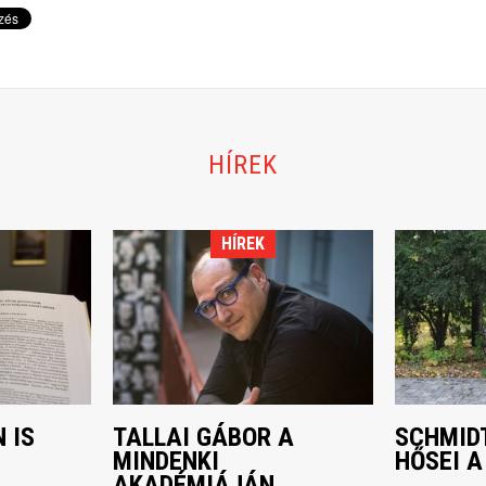
HÍREK
HÍREK
 IS
TALLAI GÁBOR A
SCHMIDT
MINDENKI
HŐSEI A
AKADÉMIÁJÁN