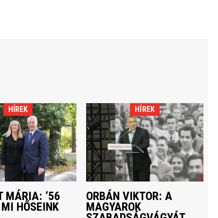
HÍREK
HÍREK
 MÁRIA: ’56
ORBÁN VIKTOR: A
 MI HŐSEINK
MAGYAROK
SZABADSÁGVÁGYÁT