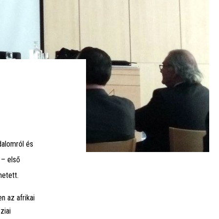
dalomról és
 – első
etett.
n az afrikai
ziai