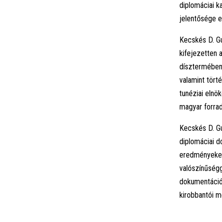
diplomáciai k
jelentősége e
Kecskés D. Gu
kifejezetten 
dísztermében 
valamint tört
tunéziai elnö
magyar forrad
Kecskés D. G
diplomáciai d
eredményeket
valószínűségg
dokumentációb
kirobbantói m