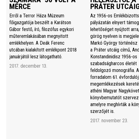
MÉRCE
PRÁTER UTCÁI
Erről a Terror Háza Múzeum
Az 1956-os Emlékbizott
főigazgatója beszélt a Karátson
pályázatán elnyert támog
Gábor festő, író, filozófus egykori
lehetőséget nyújtott arra
műteremlakásában megnyitott
görög nyelven is megjele
emlékhelyen. A Deák Ferenc
Markó György történész 
utcában kialakított emlékpont 2018
a Práter utcáig című, An
januárjától lesz látogatható.
Konstandinidisz 1956-os
szabadságharcos életét
2017. december 13.
feldolgozó monográfia. A
forradalom 61. évfordulój
megemlékezések kereté
athéni Magyar Nagyköve
könyvbemutatót szerveze
amelyre meghívták a kön
szerzőjét is.
2017. november 23.