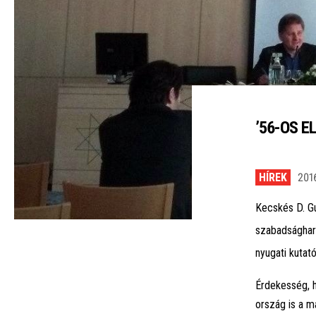
’56-OS 
HÍREK
2016
Kecskés D. Gu
szabadságharc
nyugati kutat
Érdekesség, h
ország is a m