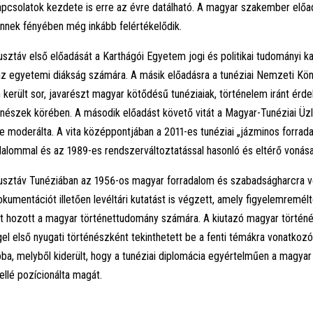
apcsolatok kezdete is erre az évre datálható. A magyar szakember előa
nnek fényében még inkább felértékelődik.
sztáv első előadását a Karthágói Egyetem jogi és politikai tudományi kar
az egyetemi diákság számára. A másik előadásra a tunéziai Nemzeti Kön
került sor, javarészt magyar kötődésű tunéziaiak, történelem iránt érde
énészek körében. A második előadást követő vitát a Magyar-Tunéziai Üz
ke moderálta. A vita középpontjában a 2011-es tunéziai „jázminos forrad
alommal és az 1989-es rendszerváltoztatással hasonló és eltérő vonásai 
usztáv Tunéziában az 1956-os magyar forradalom és szabadságharcra 
okumentációt illetően levéltári kutatást is végzett, amely figyelemremél
 hozott a magyar történettudomány számára. A kiutazó magyar történ
el első nyugati történészként tekinthetett be a fenti témákra vonatkozó
a, melyből kiderült, hogy a tunéziai diplomácia egyértelműen a magyar
ellé pozícionálta magát.