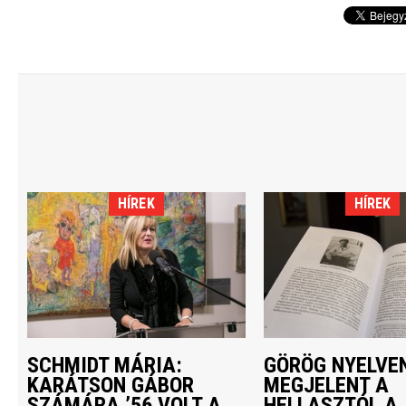
HÍREK
HÍREK
SCHMIDT MÁRIA:
GÖRÖG NYELVEN
KARÁTSON GÁBOR
MEGJELENT A
SZÁMÁRA ’56 VOLT A
HELLASZTÓL A