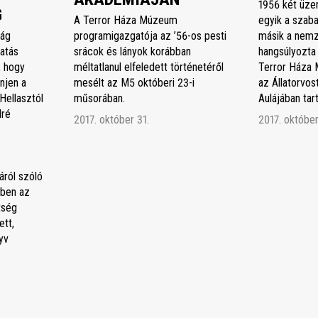
1956 két üze
G
A Terror Háza Múzeum
egyik a szaba
ság
programigazgatója az ’56-os pesti
másik a nemz
atás
srácok és lányok korábban
hangsúlyozta
, hogy
méltatlanul elfeledett történetéről
Terror Háza 
njen a
mesélt az M5 októberi 23-i
az Állatorvo
Hellasztól
műsorában.
Aulájában ta
dré
2017. október 31.
2017. október
áról szóló
ben az
tség
tt,
yv