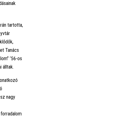
dásainak
án tartotta,
yvtár
klődők,
let Tanács
alom” ’56-os
álltak.
vonatkozó
tó
ész nagy
 forradalom