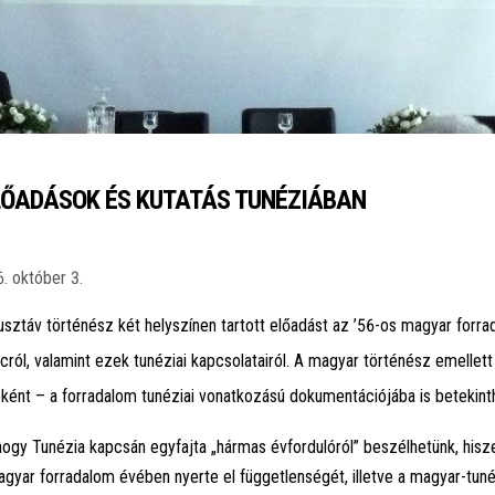
ELŐADÁSOK ÉS KUTATÁS TUNÉZIÁBAN
. október 3.
sztáv történész két helyszínen tartott előadást az ’56-os magyar forra
ról, valamint ezek tunéziai kapcsolatairól. A magyar történész emellett
óként – a forradalom tunéziai vonatkozású dokumentációjába is betekinth
ogy Tunézia kapcsán egyfajta „hármas évfordulóról” beszélhetünk, hisze
agyar forradalom évében nyerte el függetlenségét, illetve a magyar-tuné